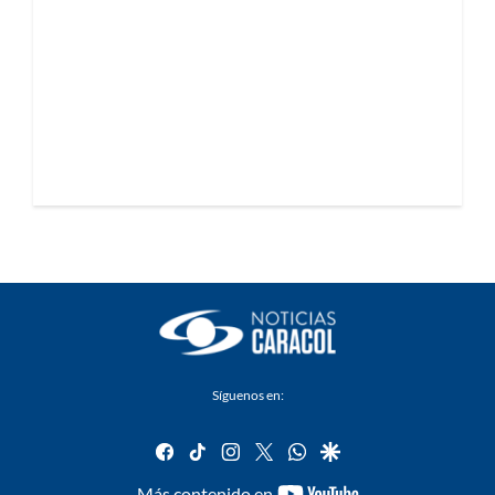
Síguenos en:
facebook
tiktok
instagram
twitter
whatsapp
google
youtube-
Más contenido en