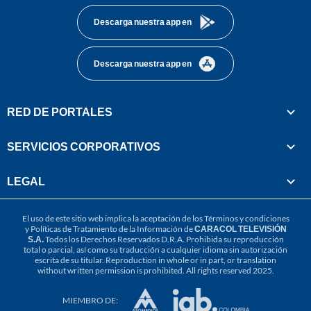
Descarga nuestra app en
Descarga nuestra app en
RED DE PORTALES
SERVICIOS CORPORATIVOS
LEGAL
El uso de este sitio web implica la aceptación de los
Términos y condiciones
y
Políticas de Tratamiento de la Información
de
CARACOL TELEVISIÓN
S.A.
Todos los Derechos Reservados D.R.A. Prohibida su reproducción
total o parcial, así como su traducción a cualquier idioma sin autorización
escrita de su titular. Reproduction in whole or in part, or translation
without written permission is prohibited. All rights reserved 2025.
MIEMBRO DE: