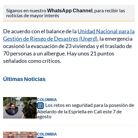
Síganos en nuestro
WhatsApp Channel
, para recibir las
noticias de mayor interés
De acuerdo con el balance de la
Unidad Nacional para la
Gestión de Riesgo de Desastres (Ungrd)
, la emergencia
ocasionó la evacuación de 23 viviendas y el traslado de
70 personas a un albergue. Hay unos 21 puntos
señalados como críticos.
Últimas Noticias
COLOMBIA
Los retos en seguridad para la posesión de
Abelardo de la Espriella en Cali este 7 de
agosto
COLOMBIA