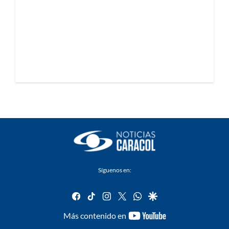
Síguenos en:
facebook
tiktok
instagram
twitter
whatsapp
google
youtube-
Más contenido en
footer