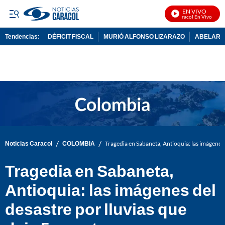
EN VIVO
Noticias Caracol En Vivo
Tendencias:
DÉFICIT FISCAL
MURIÓ ALFONSO LIZARAZO
ABELARDO
PUBLICIDAD
/
/
Noticias Caracol
COLOMBIA
Tragedia en Sabaneta, Antioquia: las imágenes 
Tragedia en Sabaneta,
Antioquia: las imágenes del
desastre por lluvias que