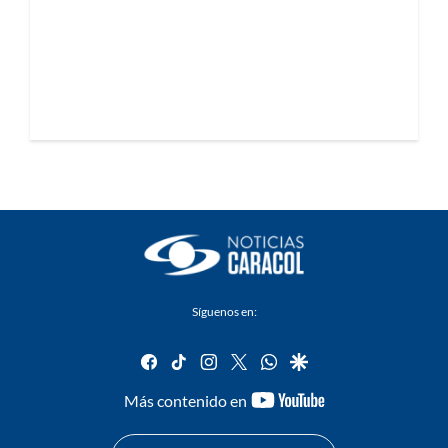
Síguenos en:
facebook
tiktok
instagram
twitter
whatsapp
google
youtube-
Más contenido en
footer