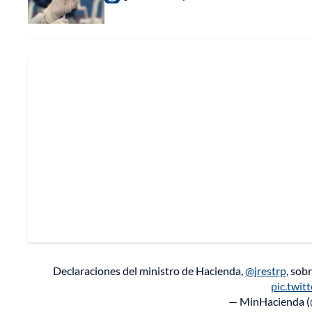
Declaraciones del ministro de Hacienda,
@jrestrp
, sob
pic.twi
— MinHacienda 