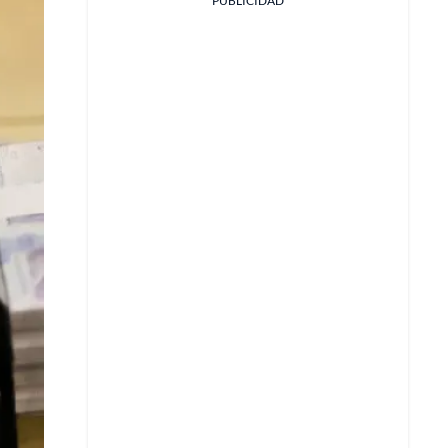
PUBLICIDAD
Facebook
X
Whatsapp
Copiar enlace
Telegram
LinkedIn