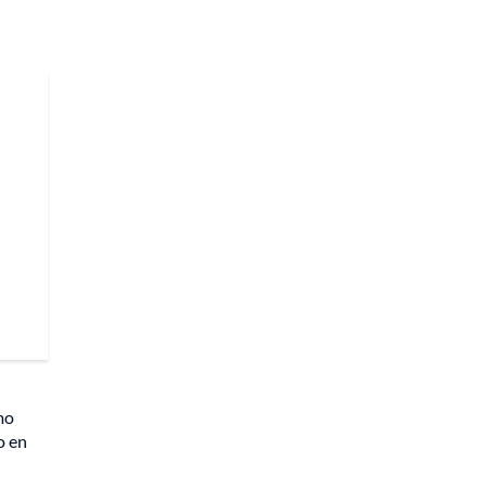
mo
o en