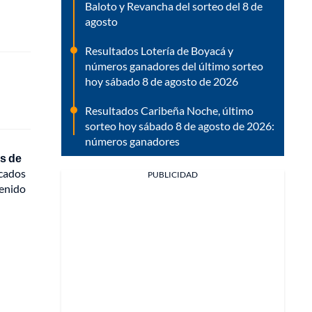
Baloto y Revancha del sorteo del 8 de
agosto
Resultados Lotería de Boyacá y
números ganadores del último sorteo
hoy sábado 8 de agosto de 2026
Resultados Caribeña Noche, último
sorteo hoy sábado 8 de agosto de 2026:
números ganadores
os de
rcados
PUBLICIDAD
tenido