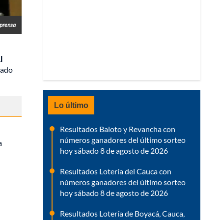
lprensa
l
grado
Lo último
Resultados Baloto y Revancha con
números ganadores del último sorteo
a
hoy sábado 8 de agosto de 2026
Resultados Lotería del Cauca con
números ganadores del último sorteo
hoy sábado 8 de agosto de 2026
Resultados Lotería de Boyacá, Cauca,