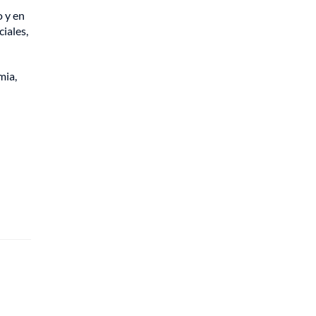
o y en
iales,
mia,