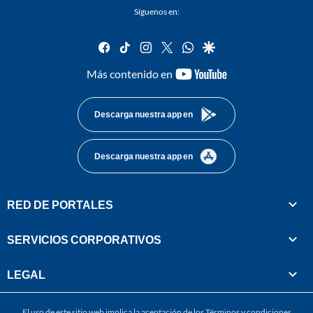
Síguenos en:
facebook
tiktok
instagram
twitter
whatsapp
google
youtube-
Más contenido en
footer
Descarga nuestra app en
Descarga nuestra app en
RED DE PORTALES
SERVICIOS CORPORATIVOS
LEGAL
El uso de este sitio web implica la aceptación de los
Términos y condiciones