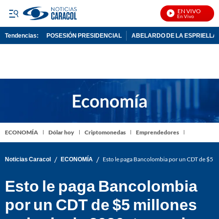
EN VIVO
Noti
Tendencias:
POSESIÓN PRESIDENCIAL
ABELARDO DE LA ESPRIELLA
PUBLICIDAD
ECONOMÍA
Dólar hoy
Criptomonedas
Emprendedores
/
/
Noticias Caracol
ECONOMÍA
Esto le paga Bancolombia por un CDT de $5 mi
Esto le paga Bancolombia
por un CDT de $5 millones