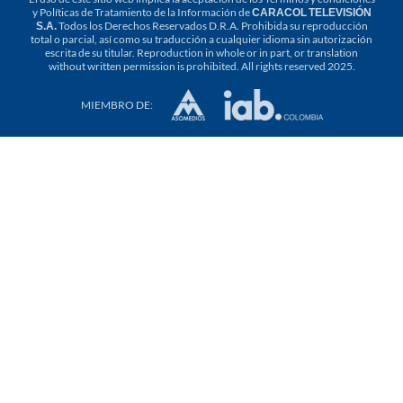
y
Políticas de Tratamiento de la Información
de
CARACOL TELEVISIÓN
S.A.
Todos los Derechos Reservados D.R.A. Prohibida su reproducción
total o parcial, así como su traducción a cualquier idioma sin autorización
escrita de su titular. Reproduction in whole or in part, or translation
without written permission is prohibited. All rights reserved 2025.
MIEMBRO DE: