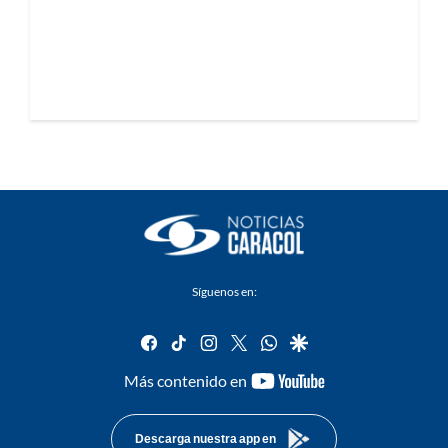
Síguenos en:
facebook
tiktok
instagram
twitter
whatsapp
google
youtube-
Más contenido en
footer
Descarga nuestra app en