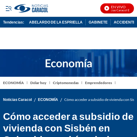
EN VIVO
Noticias Caracol En Vivo
Tendencias:
ABELARDO DE LA ESPRIELLA
GABINETE
ACCIDENTE 
PUBLICIDAD
ECONOMÍA
Dólar hoy
Criptomonedas
Emprendedores
/
/
Noticias Caracol
ECONOMÍA
Cómo acceder a subsidio de vivienda con Sisb
Cómo acceder a subsidio de
vivienda con Sisbén en