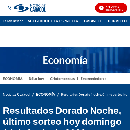
EN VIVO
Noticias Caracol En Vivo
Tendencias:
ABELARDO DE LA ESPRIELLA
GABINETE
DONALD TR
PUBLICIDAD
ECONOMÍA
Dólar hoy
Criptomonedas
Emprendedores
/
/
Noticias Caracol
ECONOMÍA
Resultados Dorado Noche, último sorteo hoy
Resultados Dorado Noche,
último sorteo hoy domingo