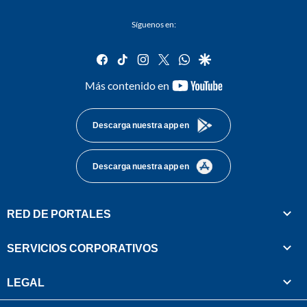
Síguenos en:
facebook
tiktok
instagram
twitter
whatsapp
google
youtube-
Más contenido en
footer
Descarga nuestra app en
Descarga nuestra app en
RED DE PORTALES
SERVICIOS CORPORATIVOS
LEGAL