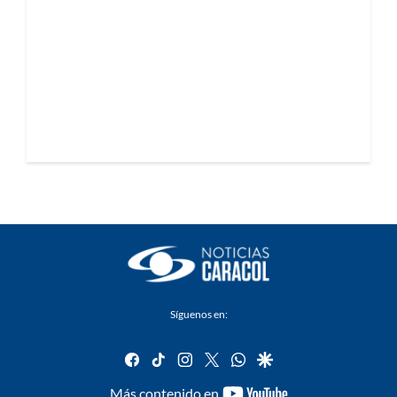
Síguenos en:
facebook
tiktok
instagram
twitter
whatsapp
google
youtube-
Más contenido en