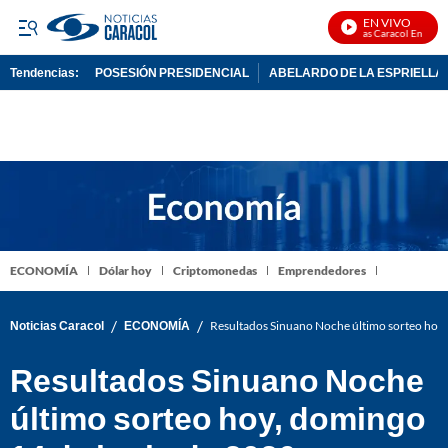
EN VIVO
Noticias Caracol En Vivo
Tendencias:
POSESIÓN PRESIDENCIAL
ABELARDO DE LA ESPRIELLA
PUBLICIDAD
ECONOMÍA
Dólar hoy
Criptomonedas
Emprendedores
/
/
Noticias Caracol
ECONOMÍA
Resultados Sinuano Noche último sorteo hoy
Resultados Sinuano Noche
último sorteo hoy, domingo