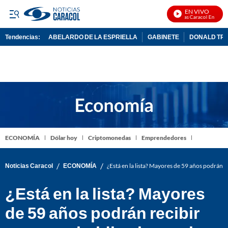
EN VIVO
Noticias Caracol En Vivo
Tendencias:
ABELARDO DE LA ESPRIELLA
GABINETE
DONALD TR
PUBLICIDAD
ECONOMÍA
Dólar hoy
Criptomonedas
Emprendedores
/
/
Noticias Caracol
ECONOMÍA
¿Está en la lista? Mayores de 59 años podrán r
¿Está en la lista? Mayores
de 59 años podrán recibir