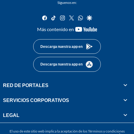
Síguenos en:
facebook
tiktok
instagram
twitter
whatsapp
google
youtube-
Más contenido en
footer
Descarga nuestra app en
Descarga nuestra app en
RED DE PORTALES
SERVICIOS CORPORATIVOS
LEGAL
El uso de este sitio web implica la aceptación de los
Términos y condiciones