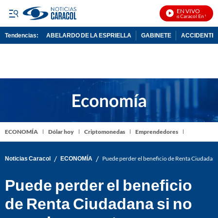
EN VIVO
Noticias Caracol En Vivo
Tendencias:
ABELARDO DE LA ESPRIELLA
GABINETE
ACCIDENTE 
PUBLICIDAD
ECONOMÍA
Dólar hoy
Criptomonedas
Emprendedores
/
/
Noticias Caracol
ECONOMÍA
Puede perder el beneficio de Renta Ciudadana 
Puede perder el beneficio
de Renta Ciudadana si no