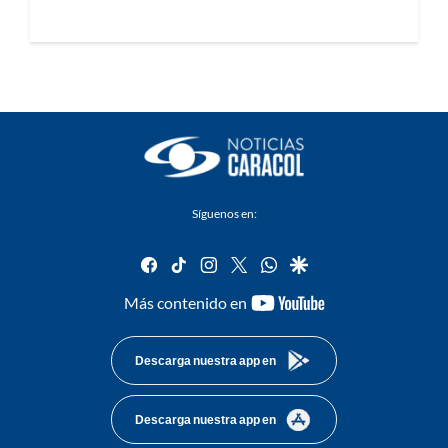
Síguenos en:
facebook
tiktok
instagram
twitter
whatsapp
google
youtube-
Más contenido en
footer
Descarga nuestra app en
Descarga nuestra app en