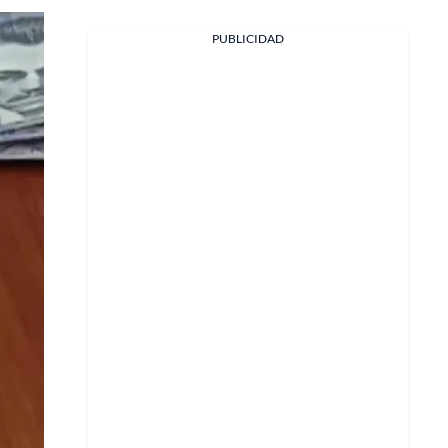
PUBLICIDAD
Facebook
X
Whatsapp
Copiar enlace
Telegram
LinkedIn