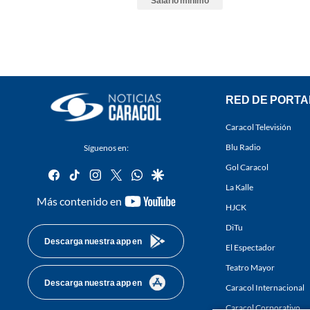
Salario mínimo
RED DE PORTA
Caracol Televisión
Blu Radio
Síguenos en:
Gol Caracol
facebook
tiktok
instagram
twitter
whatsapp
google
La Kalle
youtube-
Más contenido en
HJCK
footer
DiTu
Descarga nuestra app en
El Espectador
Teatro Mayor
Descarga nuestra app en
Caracol Internacional
Caracol Corporativo