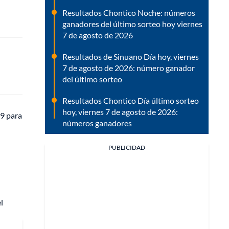
Resultados Chontico Noche: números
ganadores del último sorteo hoy viernes
7 de agosto de 2026
Resultados de Sinuano Día hoy, viernes
7 de agosto de 2026: número ganador
del último sorteo
Resultados Chontico Día último sorteo
hoy, viernes 7 de agosto de 2026:
19 para
números ganadores
PUBLICIDAD
l