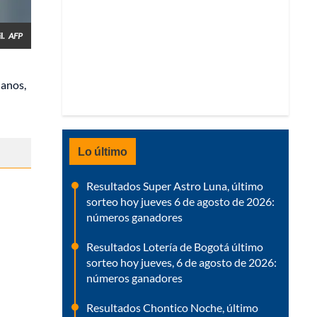
l.
AFP
ianos,
Lo último
Resultados Super Astro Luna, último
sorteo hoy jueves 6 de agosto de 2026:
números ganadores
Resultados Lotería de Bogotá último
sorteo hoy jueves, 6 de agosto de 2026:
números ganadores
Resultados Chontico Noche, último