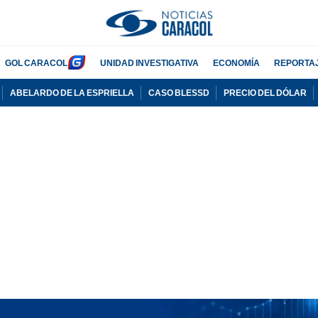
GOL CARACOL
UNIDAD INVESTIGATIVA
ECONOMÍA
REPORTA
ABELARDO DE LA ESPRIELLA
CASO BLESSD
PRECIO DEL DÓLAR
PUBLICIDAD