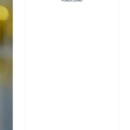
PUBLICIDAD
Facebook
X
Whatsapp
Copiar enlace
Telegram
LinkedIn