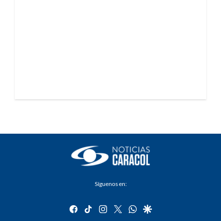
Síguenos en:
facebook
tiktok
instagram
twitter
whatsapp
google