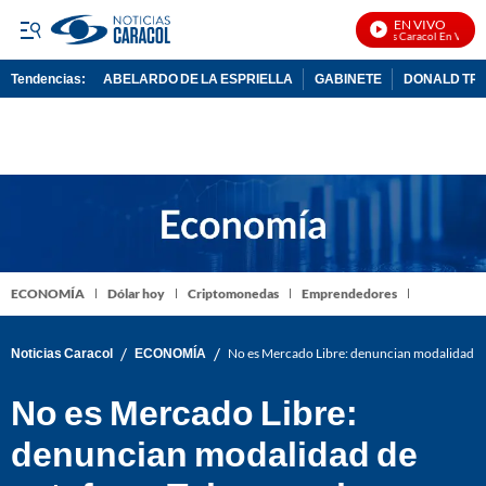
EN VIVO
Noticias Caracol En Vivo
Tendencias:
ABELARDO DE LA ESPRIELLA
GABINETE
DONALD TR
PUBLICIDAD
ECONOMÍA
Dólar hoy
Criptomonedas
Emprendedores
/
/
Noticias Caracol
ECONOMÍA
No es Mercado Libre: denuncian modalidad de 
No es Mercado Libre:
denuncian modalidad de