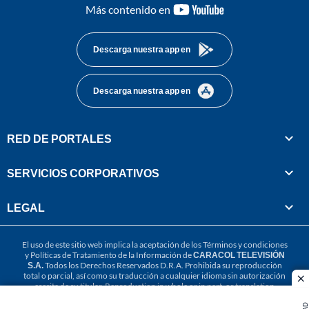
youtube-
Más contenido en
footer
Descarga nuestra app en
Descarga nuestra app en
RED DE PORTALES
SERVICIOS CORPORATIVOS
LEGAL
El uso de este sitio web implica la aceptación de los
Términos y condiciones
y
Políticas de Tratamiento de la Información
de
CARACOL TELEVISIÓN
S.A.
Todos los Derechos Reservados D.R.A. Prohibida su reproducción
total o parcial, así como su traducción a cualquier idioma sin autorización
cl
escrita de su titular. Reproduction in whole or in part, or translation
without written permission is prohibited. All rights reserved 2025.