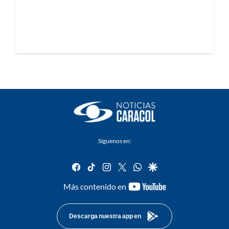
Síguenos en:
facebook
tiktok
instagram
twitter
whatsapp
google
youtube-
Más contenido en
footer
Descarga nuestra app en