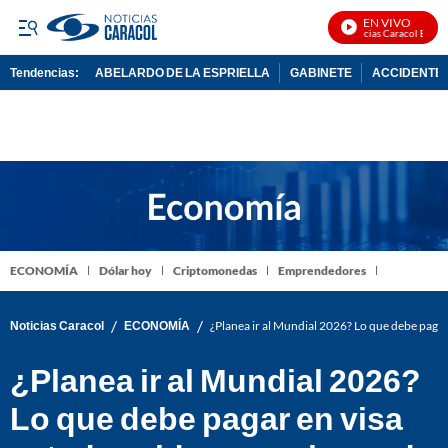
EN VIVO
Noticias Caracol En Vivo
Tendencias:
ABELARDO DE LA ESPRIELLA
GABINETE
ACCIDENTE 
PUBLICIDAD
ECONOMÍA
Dólar hoy
Criptomonedas
Emprendedores
/
/
Noticias Caracol
ECONOMÍA
¿Planea ir al Mundial 2026? Lo que debe pagar
¿Planea ir al Mundial 2026?
Lo que debe pagar en visa