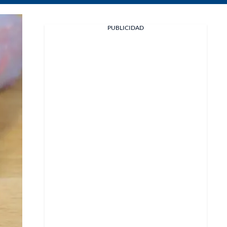
Facebook
PUBLICIDAD
X
Whatsapp
Copiar enlace
Telegram
LinkedIn