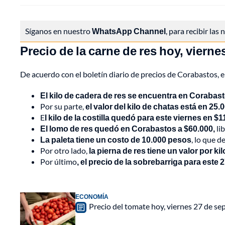
Síganos en nuestro
WhatsApp Channel
, para recibir las
Precio de la carne de res hoy, viern
De acuerdo con el boletín diario de precios de Corabastos, e
El kilo de cadera de res se encuentra en Corabas
Por su parte,
el valor del kilo de chatas está en 25.
E
l kilo de la costilla quedó para este viernes en $1
El lomo de res quedó en Corabastos a $60.000,
li
La paleta tiene un costo de 10.000 pesos
, lo que de
Por otro lado,
la pierna de res tiene un valor por ki
Por último
, el precio de la sobrebarriga para este 2
ECONOMÍA
Precio del tomate hoy, viernes 27 de s