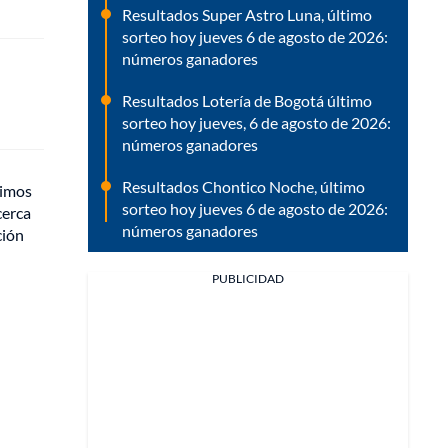
Resultados Super Astro Luna, último
sorteo hoy jueves 6 de agosto de 2026:
números ganadores
Resultados Lotería de Bogotá último
sorteo hoy jueves, 6 de agosto de 2026:
números ganadores
Resultados Chontico Noche, último
timos
sorteo hoy jueves 6 de agosto de 2026:
cerca
números ganadores
ción
PUBLICIDAD