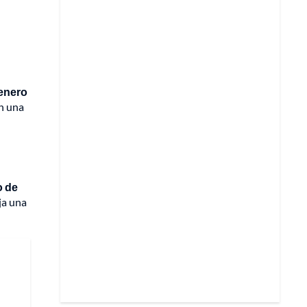
 enero
n una
o de
ja una