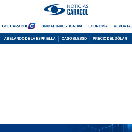
GOL CARACOL
UNIDAD INVESTIGATIVA
ECONOMÍA
REPORTA
ABELARDO DE LA ESPRIELLA
CASO BLESSD
PRECIO DEL DÓLAR
PUBLICIDAD