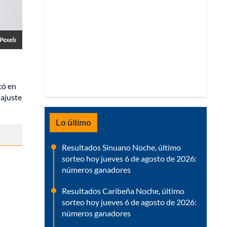
 Pexels
có en
 ajuste
Lo último
Resultados Sinuano Noche, último
sorteo hoy jueves 6 de agosto de 2026:
números ganadores
Resultados Caribeña Noche, último
sorteo hoy jueves 6 de agosto de 2026:
números ganadores