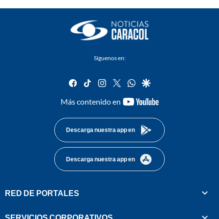
Síguenos en:
facebook
tiktok
instagram
twitter
whatsapp
google
youtube-
Más contenido en
footer
Descarga nuestra app en
Descarga nuestra app en
RED DE PORTALES
SERVICIOS CORPORATIVOS