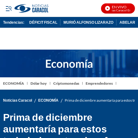
EN VIVO
Noticias Caracol En Vivo
Tendencias:
DÉFICIT FISCAL
MURIÓ ALFONSO LIZARAZO
ABELARDO
PUBLICIDAD
ECONOMÍA
Dólar hoy
Criptomonedas
Emprendedores
/
/
Noticias Caracol
ECONOMÍA
Prima de diciembre aumentaría para estos trab
Prima de diciembre
aumentaría para estos