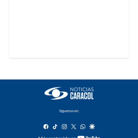
Síguenos en:
facebook
tiktok
instagram
twitter
whatsapp
google
youtube-