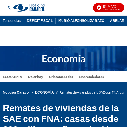
EN VIVO
Noticias Caracol En Vivo
Tendencias:
DÉFICIT FISCAL
MURIÓ ALFONSO LIZARAZO
ABELARDO
PUBLICIDAD
ECONOMÍA
Dólar hoy
Criptomonedas
Emprendedores
/
/
Noticias Caracol
ECONOMÍA
Remates de viviendas de la SAE con FNA: casas
Remates de viviendas de la
SAE con FNA: casas desde