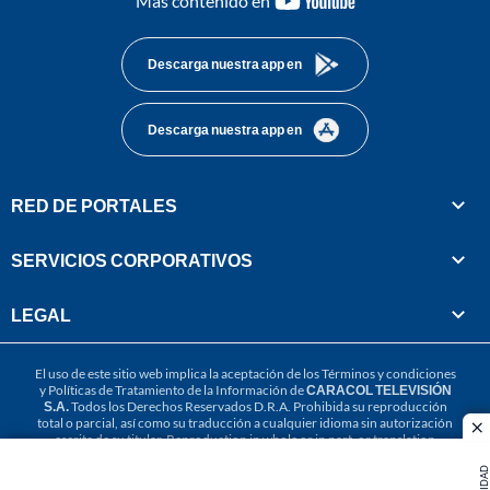
Más contenido en
footer
Descarga nuestra app en
Descarga nuestra app en
RED DE PORTALES
SERVICIOS CORPORATIVOS
LEGAL
El uso de este sitio web implica la aceptación de los
Términos y condiciones
y
Políticas de Tratamiento de la Información
de
CARACOL TELEVISIÓN
S.A.
Todos los Derechos Reservados D.R.A. Prohibida su reproducción
total o parcial, así como su traducción a cualquier idioma sin autorización
cl
escrita de su titular. Reproduction in whole or in part, or translation
without written permission is prohibited. All rights reserved 2025.