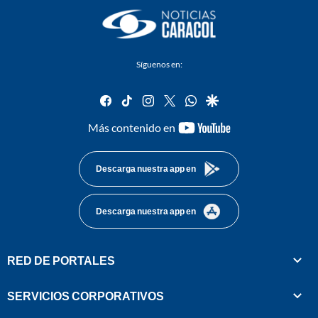
Síguenos en:
facebook
tiktok
instagram
twitter
whatsapp
google
youtube-
Más contenido en
footer
Descarga nuestra app en
Descarga nuestra app en
RED DE PORTALES
SERVICIOS CORPORATIVOS