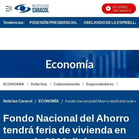
EN VIVO
Noticias Caracol En Vivo
Tendencias:
POSESIÓN PRESIDENCIAL
ABELARDO DE LA ESPRIELLA
PUBLICIDAD
ECONOMÍA
Dólar hoy
Criptomonedas
Emprendedores
/
/
Noticias Caracol
ECONOMÍA
Fondo Nacional del Ahorro tendrá feria de viv
Fondo Nacional del Ahorro
tendrá feria de vivienda en