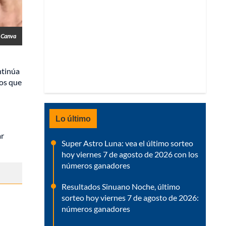
- Canva
ntinúa
sos que
Lo último
ar
Super Astro Luna: vea el último sorteo
hoy viernes 7 de agosto de 2026 con los
números ganadores
Resultados Sinuano Noche, último
sorteo hoy viernes 7 de agosto de 2026:
números ganadores