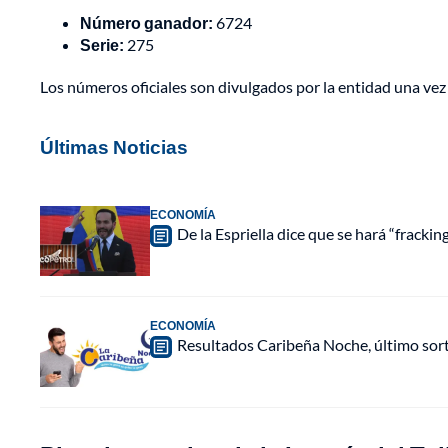
Número ganador:
6724
Serie:
275
Los números oficiales son divulgados por la entidad una vez f
Últimas Noticias
ECONOMÍA
De la Espriella dice que se hará “fracki
ECONOMÍA
Resultados Caribeña Noche, último sor