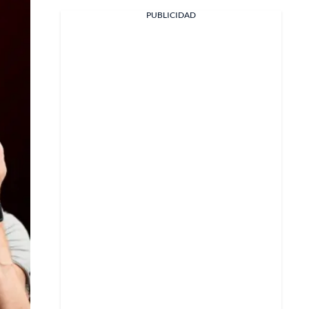
PUBLICIDAD
Facebook
X
Whatsapp
Copiar enlace
Telegram
LinkedIn