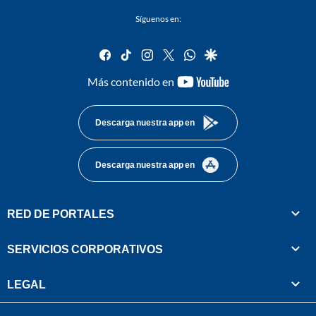
Síguenos en:
facebook
tiktok
instagram
twitter
whatsapp
google
youtube-
Más contenido en
footer
Descarga nuestra app en
Descarga nuestra app en
RED DE PORTALES
SERVICIOS CORPORATIVOS
LEGAL