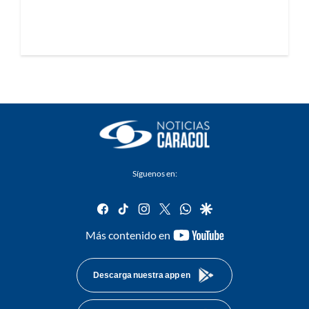
Síguenos en:
facebook
tiktok
instagram
twitter
whatsapp
google
youtube-
Más contenido en
footer
Descarga nuestra app en