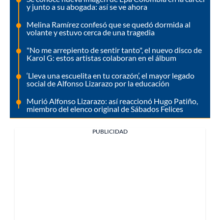
y junto a su abogada: así se ve ahora
Melina Ramírez confesó que se quedó dormida al
volante y estuvo cerca de una tragedia
"No me arrepiento de sentir tanto", el nuevo disco de
Karol G: estos artistas colaboran en el álbum
‘Lleva una escuelita en tu corazón’, el mayor legado
social de Alfonso Lizarazo por la educación
Murió Alfonso Lizarazo: así reaccionó Hugo Patiño,
miembro del elenco original de Sábados Felices
PUBLICIDAD