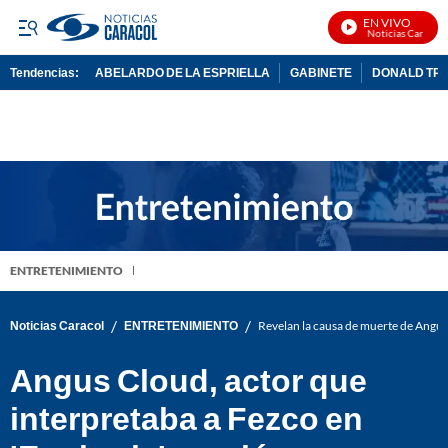
EN VIVO
Noticias Caracol E
Tendencias:
ABELARDO DE LA ESPRIELLA
GABINETE
DONALD TR
PUBLICIDAD
ENTRETENIMIENTO
/
/
Noticias Caracol
ENTRETENIMIENTO
Revelan la causa de muerte de Angus
Angus Cloud, actor que
interpretaba a Fezco en