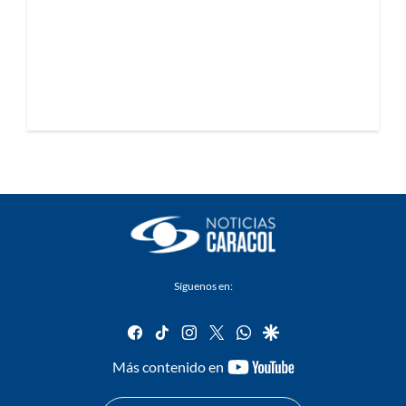
Síguenos en:
facebook
tiktok
instagram
twitter
whatsapp
google
youtube-
Más contenido en
footer