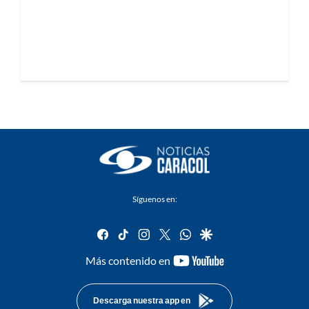
Síguenos en:
facebook
tiktok
instagram
twitter
whatsapp
google
youtube-
Más contenido en
footer
Descarga nuestra app en