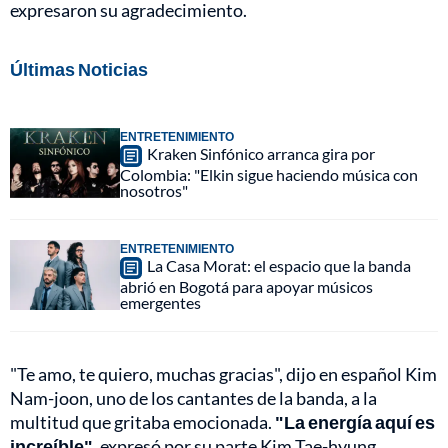
expresaron su agradecimiento.
Últimas Noticias
ENTRETENIMIENTO
Kraken Sinfónico arranca gira por
Colombia: "Elkin sigue haciendo música con
nosotros"
ENTRETENIMIENTO
La Casa Morat: el espacio que la banda
abrió en Bogotá para apoyar músicos
emergentes
"Te amo, te quiero, muchas gracias", dijo en español Kim
Nam-joon, uno de los cantantes de la banda, a la
multitud que gritaba emocionada.
"La energía aquí es
increíble"
, expresó por su parte Kim Tae-hyung.