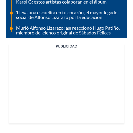
Karol G: estos artistas colaboran en el álbum
‘Lleva una escuelita en tu corazón’, el mayor legado
social de Alfonso Lizarazo por la educación
Murió Alfonso Lizarazo: así reaccionó Hugo Patiño,
miembro del elenco original de Sábados Felices
PUBLICIDAD