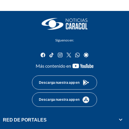
Síguenos en:
facebook
tiktok
instagram
twitter
whatsapp
google
youtube-
Más contenido en
footer
Descarga nuestra app en
Descarga nuestra app en
RED DE PORTALES