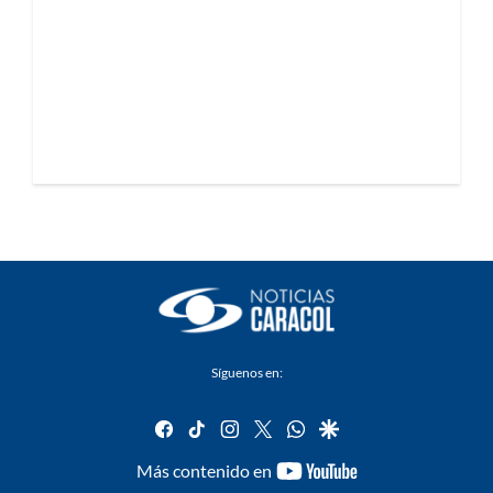
Síguenos en:
facebook
tiktok
instagram
twitter
whatsapp
google
youtube-
Más contenido en
footer