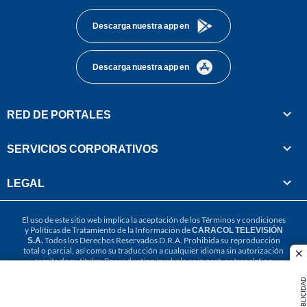
Descarga nuestra app en
Descarga nuestra app en
RED DE PORTALES
SERVICIOS CORPORATIVOS
LEGAL
El uso de este sitio web implica la aceptación de los
Términos y condiciones
y
Políticas de Tratamiento de la Información
de
CARACOL TELEVISIÓN
S.A.
Todos los Derechos Reservados D.R.A. Prohibida su reproducción
total o parcial, así como su traducción a cualquier idioma sin autorización
cl
escrita de su titular. Reproduction in whole or in part, or translation
without written permission is prohibited. All rights reserved 2025.
PUBLICIDAD
MIEMBRO DE: