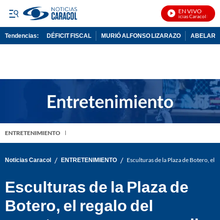
EN VIVO
Noticias Caracol En Viv
Tendencias:
DÉFICIT FISCAL
MURIÓ ALFONSO LIZARAZO
ABELARDO
PUBLICIDAD
ENTRETENIMIENTO
/
/
Noticias Caracol
ENTRETENIMIENTO
Esculturas de la Plaza de Botero, el 
Esculturas de la Plaza de
Botero, el regalo del