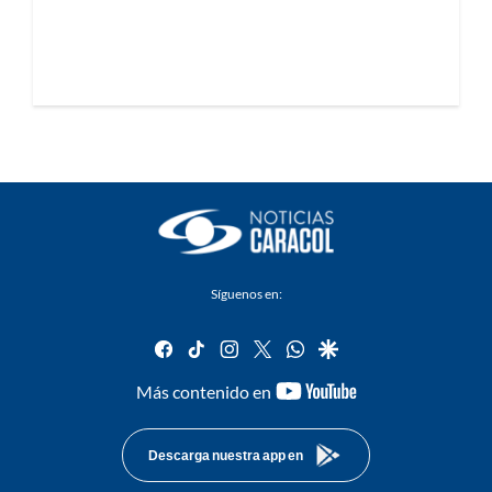
Síguenos en:
facebook
tiktok
instagram
twitter
whatsapp
google
youtube-
Más contenido en
footer
Descarga nuestra app en