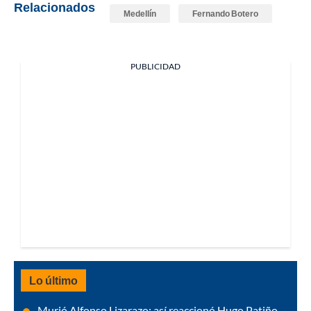
Relacionados
Medellín
Fernando Botero
PUBLICIDAD
Lo último
Murió Alfonso Lizarazo: así reaccionó Hugo Patiño,