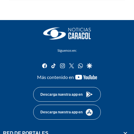
Síguenos en:
facebook
tiktok
instagram
twitter
whatsapp
google
youtube-
Más contenido en
footer
Descarga nuestra app en
Descarga nuestra app en
RED DE PORTALES