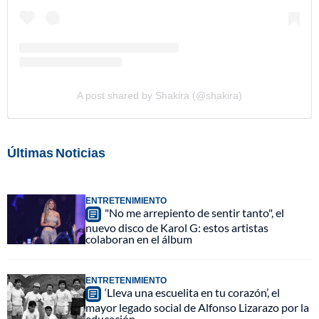
A post shared by Shakira (@shakira)
Últimas Noticias
ENTRETENIMIENTO
"No me arrepiento de sentir tanto", el
nuevo disco de Karol G: estos artistas
colaboran en el álbum
ENTRETENIMIENTO
‘Lleva una escuelita en tu corazón’, el
mayor legado social de Alfonso Lizarazo por la
educación