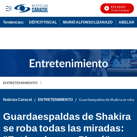
EN VIVO
Noticias Caracol En Viv
Tendencias:
DÉFICIT FISCAL
MURIÓ ALFONSO LIZARAZO
ABELARDO
PUBLICIDAD
ENTRETENIMIENTO
/
/
Noticias Caracol
ENTRETENIMIENTO
Guardaespaldas de Shakira se roba to
Guardaespaldas de Shakira
se roba todas las miradas: