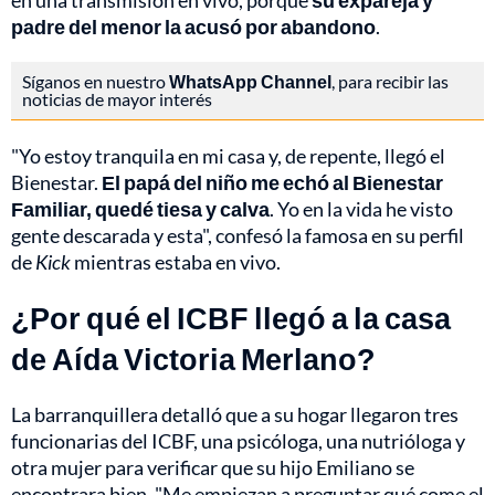
en una transmisión en vivo, porque
su expareja y
padre del menor la acusó por abandono
.
Síganos en nuestro
WhatsApp Channel
, para recibir las
noticias de mayor interés
"Yo estoy tranquila en mi casa y, de repente, llegó el
Bienestar.
El papá del niño me echó al Bienestar
Familiar, quedé tiesa y calva
. Yo en la vida he visto
gente descarada y esta", confesó la famosa en su perfil
de
Kick
mientras estaba en vivo.
¿Por qué el ICBF llegó a la casa
de Aída Victoria Merlano?
La barranquillera detalló que a su hogar llegaron tres
funcionarias del ICBF, una psicóloga, una nutrióloga y
otra mujer para verificar que su hijo Emiliano se
encontrara bien. "Me empiezan a preguntar qué come el