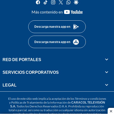
facebook
tiktok
instagram
twitter
whatsapp
google
youtube-
Más contenido en
footer
Descarga nuestra app en
Descarga nuestra app en
RED DE PORTALES
SERVICIOS CORPORATIVOS
LEGAL
El uso de este sitio web implica la aceptación de los
Términos y condiciones
y
Políticas de Tratamiento de la Información
de
CARACOL TELEVISIÓN
S.A.
Todos los Derechos Reservados D.R.A. Prohibida su reproducción
total o parcial, así como su traducción a cualquier idioma sin autorización
cl
escrita de su titular. Reproduction in whole or in part, or translation