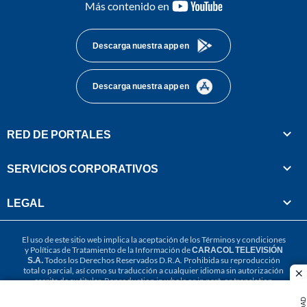
youtube-
Más contenido en
footer
Descarga nuestra app en
Descarga nuestra app en
RED DE PORTALES
SERVICIOS CORPORATIVOS
LEGAL
El uso de este sitio web implica la aceptación de los
Términos y condiciones
y
Políticas de Tratamiento de la Información
de
CARACOL TELEVISIÓN
S.A.
Todos los Derechos Reservados D.R.A. Prohibida su reproducción
total o parcial, así como su traducción a cualquier idioma sin autorización
cl
escrita de su titular. Reproduction in whole or in part, or translation
without written permission is prohibited. All rights reserved 2025.