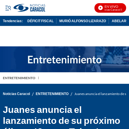
EN VIVO
Noticias Caracol En Viv
Tendencias:
DÉFICIT FISCAL
MURIÓ ALFONSO LIZARAZO
ABELARDO
PUBLICIDAD
ENTRETENIMIENTO
/
/
Noticias Caracol
ENTRETENIMIENTO
Juanes anuncia el lanzamiento de su 
Juanes anuncia el
lanzamiento de su próximo