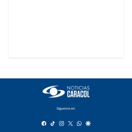
Síguenos en:
facebook
tiktok
instagram
twitter
whatsapp
google