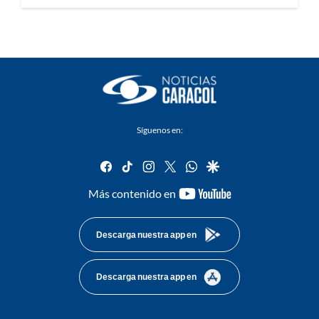
Síguenos en:
facebook
tiktok
instagram
twitter
whatsapp
google
youtube-
Más contenido en
footer
Descarga nuestra app en
Descarga nuestra app en