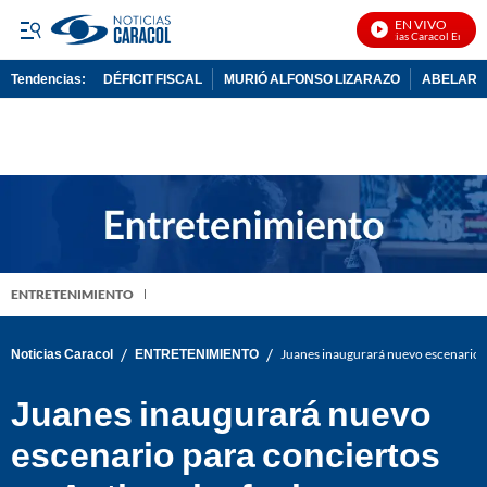
EN VIVO
Noticias Caracol En Vivo
Tendencias:
DÉFICIT FISCAL
MURIÓ ALFONSO LIZARAZO
ABELARDO
PUBLICIDAD
ENTRETENIMIENTO
/
/
Noticias Caracol
ENTRETENIMIENTO
Juanes inaugurará nuevo escenario pa
Juanes inaugurará nuevo
escenario para conciertos