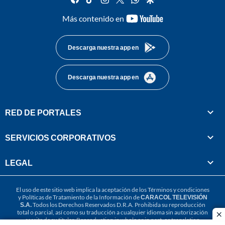
youtube-
Más contenido en
footer
Descarga nuestra app en
Descarga nuestra app en
RED DE PORTALES
SERVICIOS CORPORATIVOS
LEGAL
El uso de este sitio web implica la aceptación de los
Términos y condiciones
y
Políticas de Tratamiento de la Información
de
CARACOL TELEVISIÓN
S.A.
Todos los Derechos Reservados D.R.A. Prohibida su reproducción
total o parcial, así como su traducción a cualquier idioma sin autorización
cl
escrita de su titular. Reproduction in whole or in part, or translation