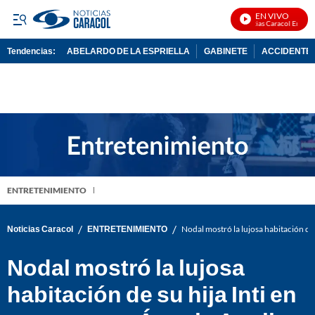
EN VIVO
Noticias Caracol En Vivo
Tendencias:
ABELARDO DE LA ESPRIELLA
GABINETE
ACCIDENTE 
PUBLICIDAD
ENTRETENIMIENTO
/
/
Noticias Caracol
ENTRETENIMIENTO
Nodal mostró la lujosa habitación de 
Nodal mostró la lujosa
habitación de su hija Inti en