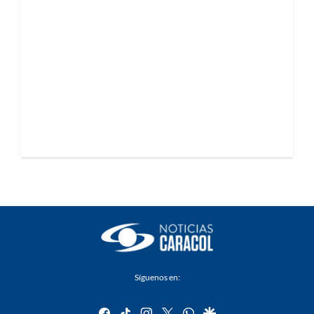
Síguenos en:
facebook
tiktok
instagram
twitter
whatsapp
google