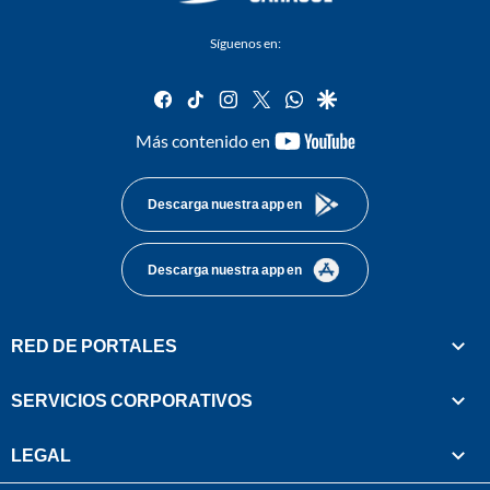
Síguenos en:
facebook
tiktok
instagram
twitter
whatsapp
google
youtube-
Más contenido en
footer
Descarga nuestra app en
Descarga nuestra app en
RED DE PORTALES
SERVICIOS CORPORATIVOS
LEGAL