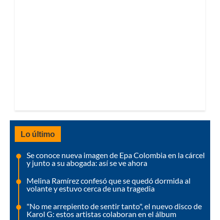
Lo último
Se conoce nueva imagen de Epa Colombia en la cárcel
y junto a su abogada: así se ve ahora
Melina Ramírez confesó que se quedó dormida al
volante y estuvo cerca de una tragedia
"No me arrepiento de sentir tanto", el nuevo disco de
Karol G: estos artistas colaboran en el álbum