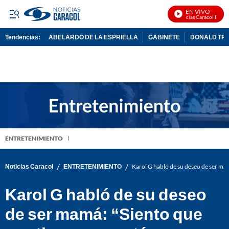
EN VIVO
Noticias Caracol En Viv
Tendencias:
ABELARDO DE LA ESPRIELLA
GABINETE
DONALD TR
PUBLICIDAD
ENTRETENIMIENTO
/
/
Noticias Caracol
ENTRETENIMIENTO
Karol G habló de su deseo de ser mam
Karol G habló de su deseo
de ser mamá: “Siento que