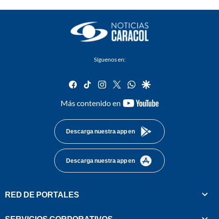
Síguenos en:
facebook
tiktok
instagram
twitter
whatsapp
google
youtube-
Más contenido en
footer
Descarga nuestra app en
Descarga nuestra app en
RED DE PORTALES
SERVICIOS CORPORATIVOS