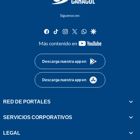
Síguenos en:
facebook
tiktok
instagram
twitter
whatsapp
google
youtube-
Más contenido en
footer
Descarga nuestra app en
Descarga nuestra app en
RED DE PORTALES
SERVICIOS CORPORATIVOS
LEGAL