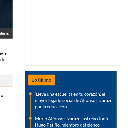
itness)
guen
 de
Lo último
‘Lleva una escuelita en tu corazón’, el
' y
mayor legado social de Alfonso Lizarazo
por la educación
Murió Alfonso Lizarazo: así reaccionó
Hugo Patiño, miembro del elenco