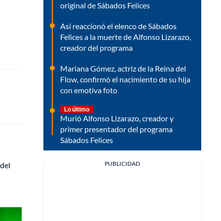
original de Sábados Felices
Así reaccionó el elenco de Sábados
Felices a la muerte de Alfonso Lizarazo,
creador del programa
Mariana Gómez, actriz de la Reina del
Flow, confirmó el nacimiento de su hija
con emotiva foto
Lo último
Murió Alfonso Lizarazo, creador y
primer presentador del programa
Sábados Felices
PUBLICIDAD
 del