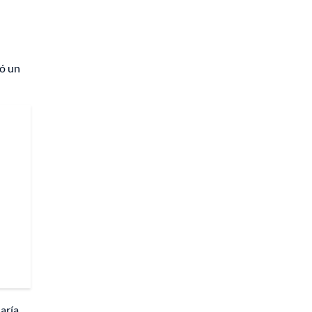
có un
aría