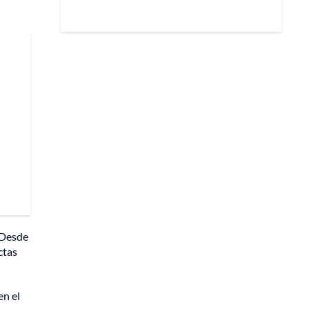
 Desde
ctas
en el