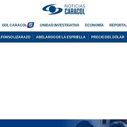
GOL CARACOL
UNIDAD INVESTIGATIVA
ECONOMÍA
REPORTA
LFONSO LIZARAZO
ABELARDO DE LA ESPRIELLA
PRECIO DEL DÓLAR
PUBLICIDAD