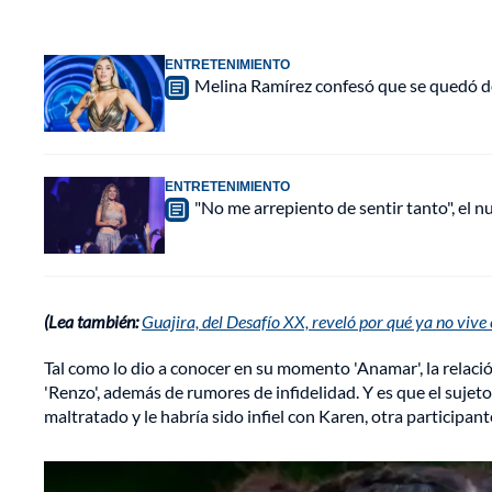
ENTRETENIMIENTO
Melina Ramírez confesó que se quedó do
ENTRETENIMIENTO
"No me arrepiento de sentir tanto", el n
(Lea también:
Guajira, del Desafío XX, reveló por qué ya no viv
Tal como lo dio a conocer en su momento 'Anamar', la relació
'Renzo', además de rumores de infidelidad. Y es que el sujet
maltratado y le habría sido infiel con Karen, otra participan