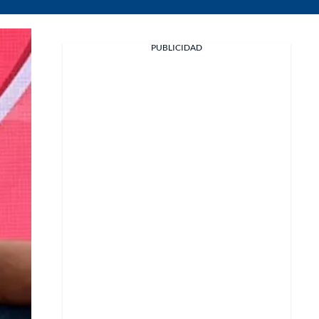
PUBLICIDAD
Facebook
X
Whatsapp
Copiar enlace
Telegram
LinkedIn