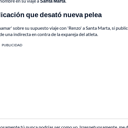
hombre en su viaje a
Santa Marta
.
blicación que desató nueva pelea
amar' sobre su supuesto viaje con 'Renzo' a Santa Marta, sí publi
de una indirecta en contra de la expareja del atleta.
PUBLICIDAD
tuosamente tú nunca podrías ser como yo. Irrespetuosamente, me d