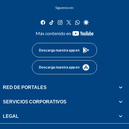
Síguenos en:
facebook
tiktok
instagram
twitter
whatsapp
google
youtube-
Más contenido en
footer
Descarga nuestra app en
Descarga nuestra app en
RED DE PORTALES
SERVICIOS CORPORATIVOS
LEGAL