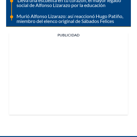
‘Lleva una escuelita en tu corazón’, el mayor legado
social de Alfonso Lizarazo por la educación
Murió Alfonso Lizarazo: así reaccionó Hugo Patiño,
miembro del elenco original de Sábados Felices
PUBLICIDAD