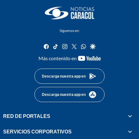
Síguenos en:
facebook
tiktok
instagram
twitter
whatsapp
google
youtube-
Más contenido en
footer
Descarga nuestra app en
Descarga nuestra app en
RED DE PORTALES
SERVICIOS CORPORATIVOS