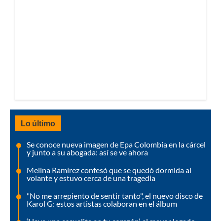
Lo último
Se conoce nueva imagen de Epa Colombia en la cárcel
y junto a su abogada: así se ve ahora
Melina Ramírez confesó que se quedó dormida al
volante y estuvo cerca de una tragedia
"No me arrepiento de sentir tanto", el nuevo disco de
Karol G: estos artistas colaboran en el álbum