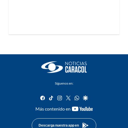
Síguenos en:
facebook
tiktok
instagram
twitter
whatsapp
google
youtube-
Más contenido en
footer
Descarga nuestra app en