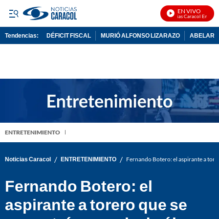
EN VIVO
Noticias Caracol En Vivo
Tendencias:
DÉFICIT FISCAL
MURIÓ ALFONSO LIZARAZO
ABELARDO
PUBLICIDAD
ENTRETENIMIENTO
/
/
Noticias Caracol
ENTRETENIMIENTO
Fernando Botero: el aspirante a torer
Fernando Botero: el
aspirante a torero que se