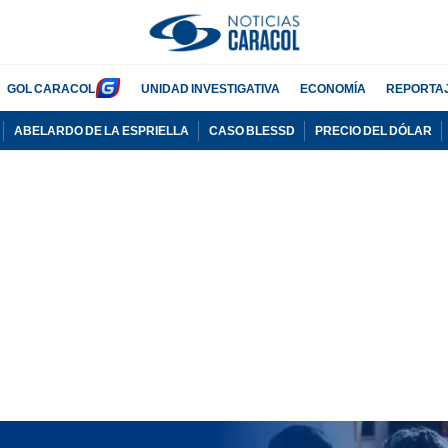
GOL CARACOL
UNIDAD INVESTIGATIVA
ECONOMÍA
REPORTA
ABELARDO DE LA ESPRIELLA
CASO BLESSD
PRECIO DEL DÓLAR
PUBLICIDAD