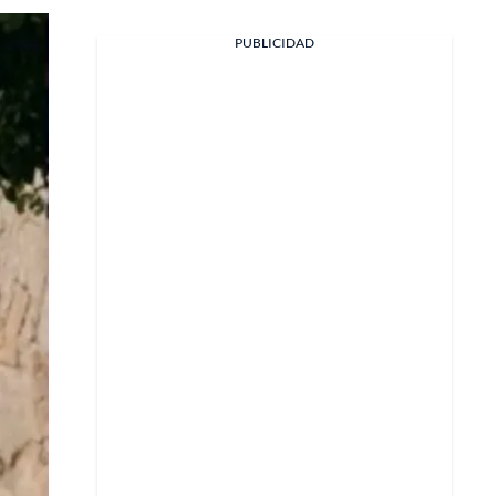
PUBLICIDAD
Facebook
X
Whatsapp
Copiar enlace
Telegram
LinkedIn