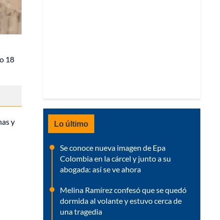
do 18
nas y
Lo último
Se conoce nueva imagen de Epa
Colombia en la cárcel y junto a su
abogada: así se ve ahora
Melina Ramírez confesó que se quedó
dormida al volante y estuvo cerca de
una tragedia