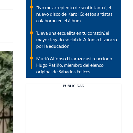
"No me arrepiento de sentir tanto", el
nuevo disco de Karol G: estos artistas
colaboran en el álbum
‘Lleva una escuelita en tu corazón’, el
mayor legado social de Alfonso Lizarazo
por la educación
Murió Alfonso Lizarazo: así reaccionó
Hugo Patiño, miembro del elenco
original de Sábados Felices
PUBLICIDAD