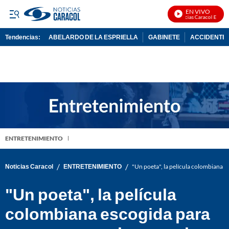
EN VIVO
Noticias Caracol En Vivo
Tendencias:
ABELARDO DE LA ESPRIELLA
GABINETE
ACCIDENTE 
PUBLICIDAD
ENTRETENIMIENTO
/
/
Noticias Caracol
ENTRETENIMIENTO
"Un poeta", la película colombiana 
"Un poeta", la película
colombiana escogida para