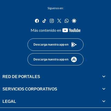
Síguenos en:
facebook
tiktok
instagram
twitter
whatsapp
google
youtube-
Más contenido en
footer
Descarga nuestra app en
Descarga nuestra app en
RED DE PORTALES
SERVICIOS CORPORATIVOS
LEGAL