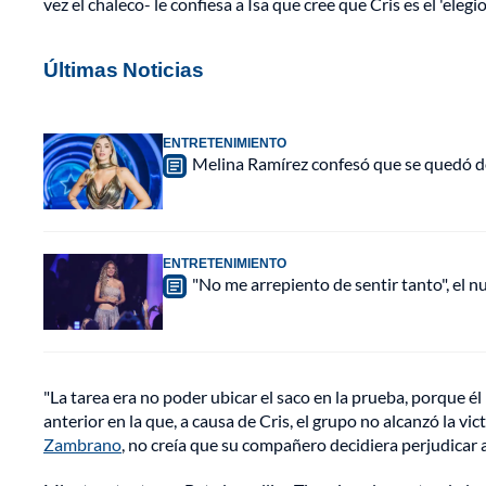
vez el chaleco- le confiesa a Isa que cree que Cris es el 'elegio
Últimas Noticias
ENTRETENIMIENTO
Melina Ramírez confesó que se quedó do
ENTRETENIMIENTO
"No me arrepiento de sentir tanto", el n
"La tarea era no poder ubicar el saco en la prueba, porque é
anterior en la que, a causa de Cris, el grupo no alcanzó la vi
Zambrano
, no creía que su compañero decidiera perjudicar