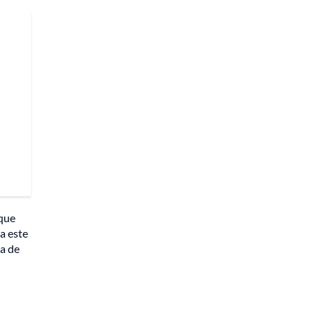
 que
a este
da de