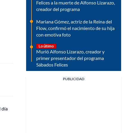
Felices a la muerte de Alfonso Lizarazo,
creador del programa
Mariana Gómez, actriz de la Reina del
Flow, confirmó el nacimiento de su hija
con emotiva foto
Lo último
Murió Alfonso Lizarazo, creador y
primer presentador del programa
Sábados Felices
PUBLICIDAD
 día