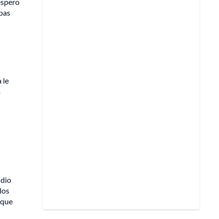
espero
bas
 le
a
 dio
los
 que