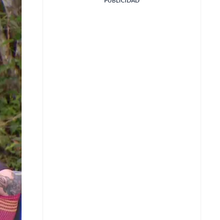
PUBLICIDAD
Facebook
X
Whatsapp
Copiar enlace
Telegram
LinkedIn