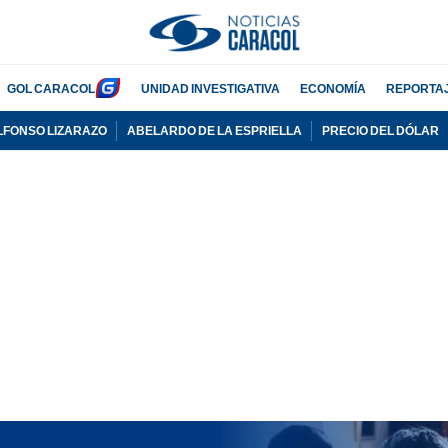
GOL CARACOL
UNIDAD INVESTIGATIVA
ECONOMÍA
REPORTA
LFONSO LIZARAZO
ABELARDO DE LA ESPRIELLA
PRECIO DEL DÓLAR
PUBLICIDAD