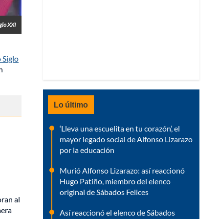
glo XXI
 Siglo
n
Lo último
‘Lleva una escuelita en tu corazón’, el
mayor legado social de Alfonso Lizarazo
por la educación
Murió Alfonso Lizarazo: así reaccionó
Hugo Patiño, miembro del elenco
original de Sábados Felices
ran al
mera
Así reaccionó el elenco de Sábados