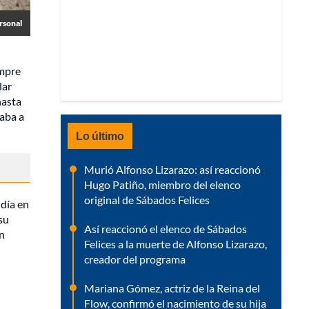
rsonal
empre
lar
hasta
gaba a
Lo último
Murió Alfonso Lizarazo: así reaccionó
Hugo Patiño, miembro del elenco
original de Sábados Felices
ndía en
 su
Así reaccionó el elenco de Sábados
Un
Felices a la muerte de Alfonso Lizarazo,
creador del programa
Mariana Gómez, actriz de la Reina del
Flow, confirmó el nacimiento de su hija