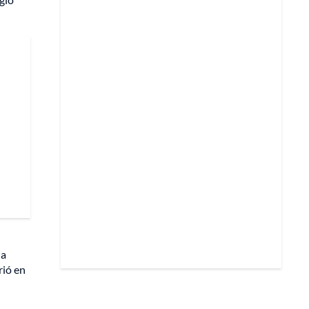
 a
rió en