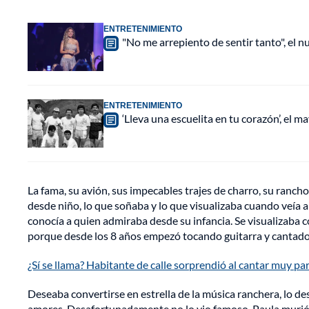
ENTRETENIMIENTO
"No me arrepiento de sentir tanto", el n
ENTRETENIMIENTO
‘Lleva una escuelita en tu corazón’, el 
La fama, su avión, sus impecables trajes de charro, su rancho
desde niño, lo que soñaba y lo que visualizaba cuando veía a 
conocía a quien admiraba desde su infancia. Se visualizaba
porque desde los 8 años empezó tocando guitarra y cantado 
¿Sí se llama? Habitante de calle sorprendió al cantar muy p
Deseaba convertirse en estrella de la música ranchera, lo 
amores. Desafortunadamente no lo vio famoso, Paula murió e