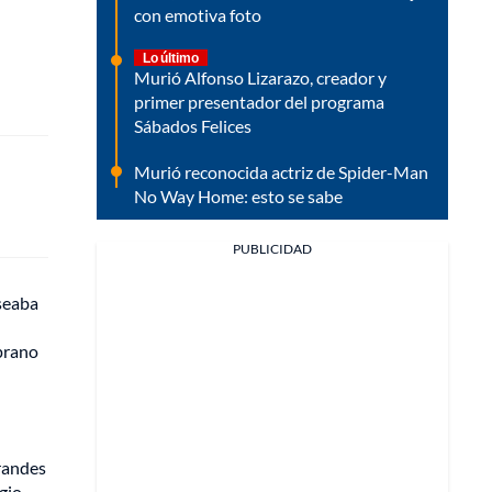
con emotiva foto
Lo último
Murió Alfonso Lizarazo, creador y
primer presentador del programa
Sábados Felices
Murió reconocida actriz de Spider-Man
No Way Home: esto se sabe
PUBLICIDAD
eseaba
mprano
grandes
gio