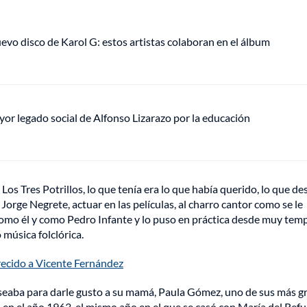
uevo disco de Karol G: estos artistas colaboran en el álbum
mayor legado social de Alfonso Lizarazo por la educación
 Los Tres Potrillos, lo que tenía era lo que había querido, lo que d
Jorge Negrete, actuar en las películas, al charro cantor como se le
 como él y como Pedro Infante y lo puso en práctica desde muy te
música folclórica.
arecido a Vicente Fernández
deseaba para darle gusto a su mamá, Paula Gómez, uno de sus más 
n el año 1963, el mismo año en el que se casó con María del Refu