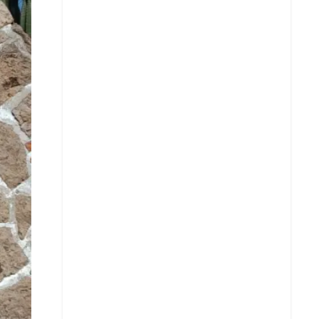
X
Whatsapp
Copiar enlace
Telegram
LinkedIn