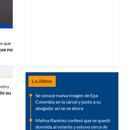
de que
que no
Lo último
entro
do su
Se conoce nueva imagen de Epa
Colombia en la cárcel y junto a su
abogada: así se ve ahora
Melina Ramírez confesó que se quedó
dormida al volante y estuvo cerca de