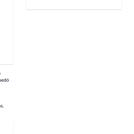
o
quedó
s,