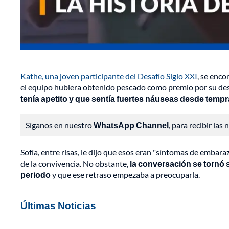
Kathe, una joven participante del Desafío Siglo XXI
, se enc
el equipo hubiera obtenido pescado como premio por su de
tenía apetito y que sentía fuertes náuseas desde temp
Síganos en nuestro
WhatsApp Channel
, para recibir las
Sofía, entre risas, le dijo que esos eran "síntomas de emba
de la convivencia. No obstante,
la conversación se tornó 
periodo
y que ese retraso empezaba a preocuparla.
Últimas Noticias