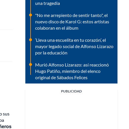
una tragedia
"No me arrepiento de sentir tanto", el
nuevo disco de Karol G: estos artistas
colaboran en el álbum
‘Lleva una escuelita en tu corazón’, el
mayor legado social de Alfonso Lizarazo
por la educación
Murió Alfonso Lizarazo: así reaccionó
Hugo Patiño, miembro del elenco
original de Sábados Felices
PUBLICIDAD
io sus
aba
añeros