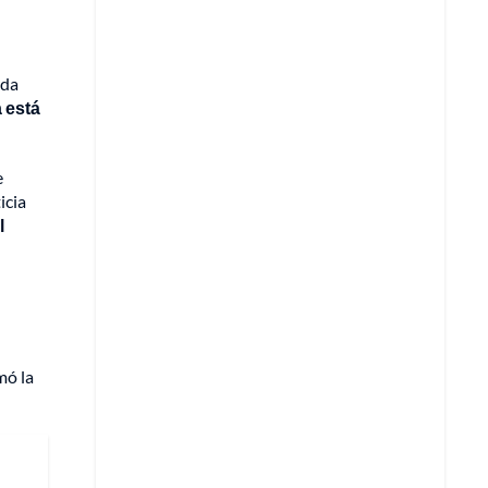
rda
a está
e
icia
l
mó la