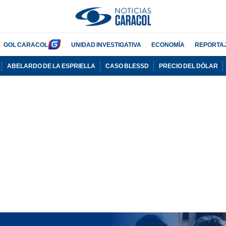
GOL CARACOL
UNIDAD INVESTIGATIVA
ECONOMÍA
REPORTA
ABELARDO DE LA ESPRIELLA
CASO BLESSD
PRECIO DEL DÓLAR
PUBLICIDAD