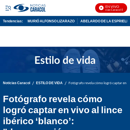
EN VIVO
Noticias Caracol En Vivo
Tendencias:
MURIÓ ALFONSO LIZARAZO
ABELARDO DE LA ESPRIELL
PUBLICIDAD
/
/
Noticias Caracol
ESTILO DE VIDA
Fotógrafo revela cómo logró captar en vi
Fotógrafo revela cómo
logró captar en vivo al lince
ibérico ‘blanco’: