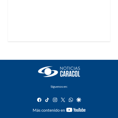
Síguenos en:
facebook
tiktok
instagram
twitter
whatsapp
google
youtube-
Más contenido en
footer