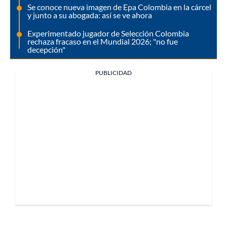
Se conoce nueva imagen de Epa Colombia en la cárcel
y junto a su abogada: así se ve ahora
Experimentado jugador de Selección Colombia
rechaza fracaso en el Mundial 2026; "no fue
decepción"
PUBLICIDAD