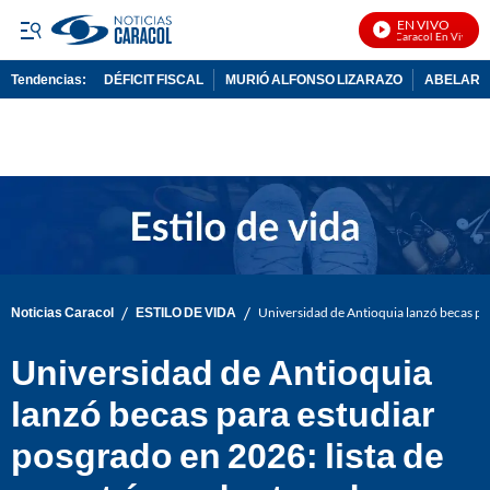
EN VIVO
Noticias Caracol En Vivo
Tendencias:
DÉFICIT FISCAL
MURIÓ ALFONSO LIZARAZO
ABELARDO
PUBLICIDAD
/
/
Noticias Caracol
ESTILO DE VIDA
Universidad de Antioquia lanzó becas par
Universidad de Antioquia
lanzó becas para estudiar
posgrado en 2026: lista de