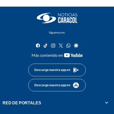
Síguenos en:
facebook
tiktok
instagram
twitter
whatsapp
google
youtube-
Más contenido en
footer
Descarga nuestra app en
Descarga nuestra app en
RED DE PORTALES