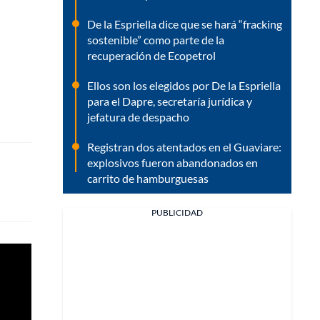
De la Espriella dice que se hará “fracking
sostenible” como parte de la
recuperación de Ecopetrol
Ellos son los elegidos por De la Espriella
para el Dapre, secretaría jurídica y
jefatura de despacho
Registran dos atentados en el Guaviare:
explosivos fueron abandonados en
carrito de hamburguesas
PUBLICIDAD