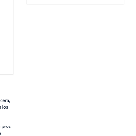
cera,
 los
empezó
e