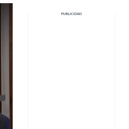
PUBLICIDAD
Facebook
X
Whatsapp
Copiar enlace
Telegram
LinkedIn