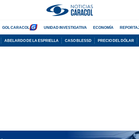
GOL CARACOL
UNIDAD INVESTIGATIVA
ECONOMÍA
REPORTA
ABELARDO DE LA ESPRIELLA
CASO BLESSD
PRECIO DEL DÓLAR
PUBLICIDAD