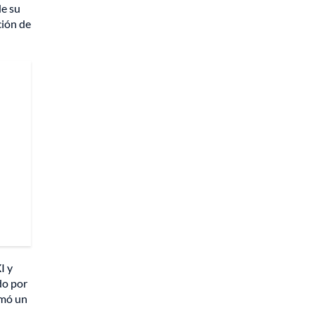
de su
ción de
I y
do por
rmó un