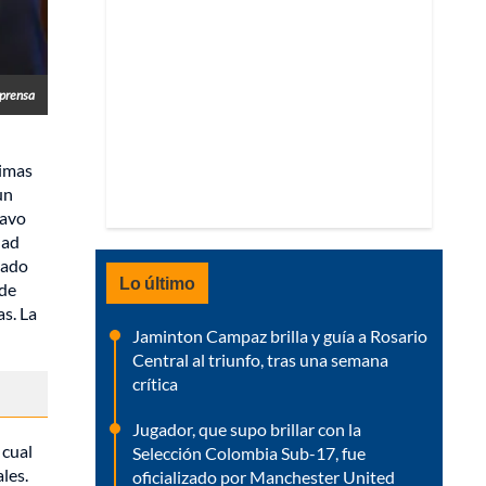
prensa
timas
un
tavo
dad
cado
Lo último
 de
as. La
Jaminton Campaz brilla y guía a Rosario
Central al triunfo, tras una semana
crítica
Jugador, que supo brillar con la
 cual
Selección Colombia Sub-17, fue
les.
oficializado por Manchester United