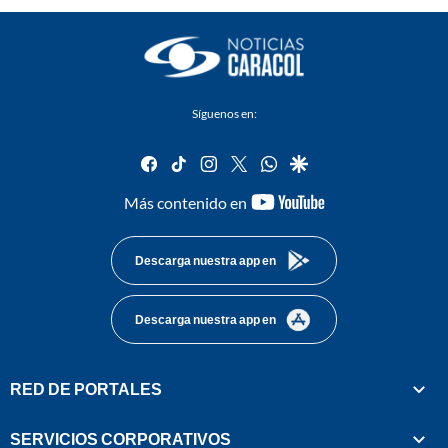
Síguenos en:
facebook
tiktok
instagram
twitter
whatsapp
google
youtube-
Más contenido en
footer
Descarga nuestra app en
Descarga nuestra app en
RED DE PORTALES
SERVICIOS CORPORATIVOS