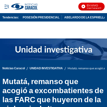
EN VIVO
Noticias Caracol En Viv
Tendencias:
POSESIÓN PRESIDENCIAL
ABELARDO DE LA ESPRIELLA
PUBLICIDAD
/
/
Noticias Caracol
UNIDAD INVESTIGATIVA
Mutatá, remanso que acogió a e
Mutatá, remanso que
acogió a excombatientes de
las FARC que huyeron de la