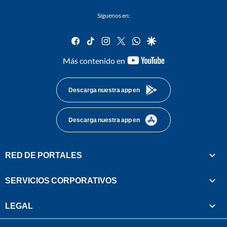
Síguenos en:
facebook
tiktok
instagram
twitter
whatsapp
google
youtube-
Más contenido en
footer
Descarga nuestra app en
Descarga nuestra app en
RED DE PORTALES
SERVICIOS CORPORATIVOS
LEGAL