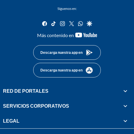
Síguenos en:
facebook
tiktok
instagram
twitter
whatsapp
google
youtube-
Más contenido en
footer
Descarga nuestra app en
Descarga nuestra app en
RED DE PORTALES
SERVICIOS CORPORATIVOS
LEGAL