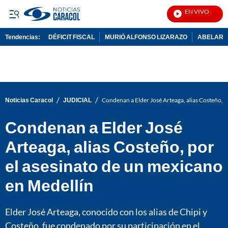
EN VIVO
Notic
Tendencias:
DÉFICIT FISCAL
MURIÓ ALFONSO LIZARAZO
ABELARDO
PUBLICIDAD
/
/
Noticias Caracol
JUDICIAL
Condenan a Elder José Arteaga, alias Costeño, p
Condenan a Elder José
Arteaga, alias Costeño, por
el asesinato de un mexicano
en Medellín
Elder José Arteaga, conocido con los alias de Chipi y
Costeño, fue condenado por su participación en el